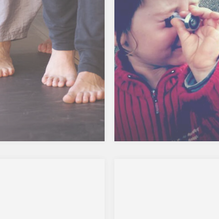
elles.
photos ont été prises durant
e intervention, où le regard fut
rrogé grâce à une certaine
ture du paysage et aux
ruments de vision et de réflexion
upe, jumelles, binocle, tube,
irs… mis à disposition !…
2011 – Généalogie
Un hommage en images à 
famille, coté maternelle.
Mon grand père, qui a q
92 ans..chapeau…
Chacun tient un objet refl