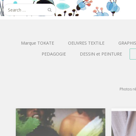
Search
for:
Marque TOKATE
OEUVRES TEXTILE
GRAPHI
PEDAGOGIE
DESSIN et PEINTURE
Photos ré
es
2022 – Photos danse
201