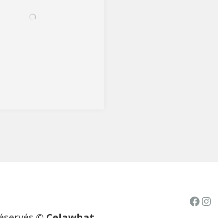
Face
In
réservés
© Celawhat