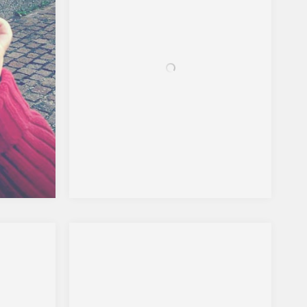
ma petite
uand même
étant son