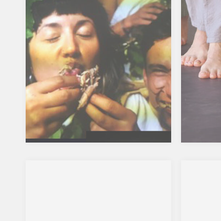
jum
J’aime toujours autant capter
l’instant de grâce qui nait d’un
Les 
regard, d’une rencontre des corps.
cett
Beaucoup de force et d’intensité
is
inte
pour ces clichés de danseurs/ses.…
lec
inst
– lo
miro