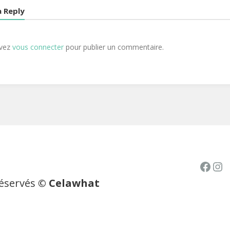
a Reply
evez
vous connecter
pour publier un commentaire.
Face
In
réservés
© Celawhat