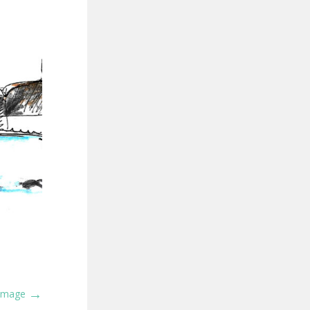
→
 Image