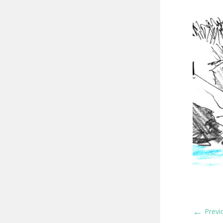
←
Previ