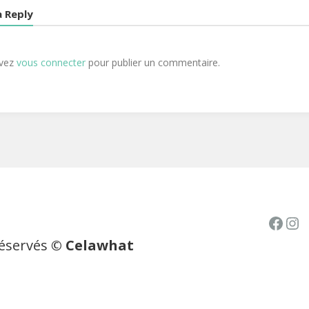
a Reply
evez
vous connecter
pour publier un commentaire.
Face
In
réservés
© Celawhat