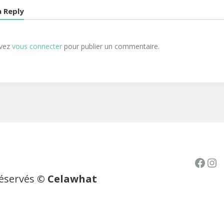
a Reply
evez
vous connecter
pour publier un commentaire.
Face
In
réservés
© Celawhat