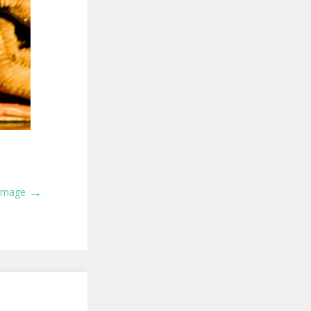
→
 Image