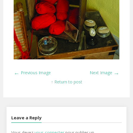
←
→
Previous Image
Next Image
↑ Return to post
Leave a Reply
Vous devez
vous connecter
pour publier un