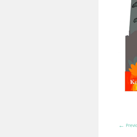
←
Previ