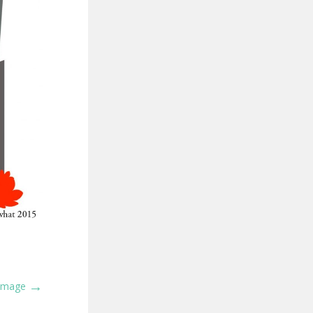
→
 Image