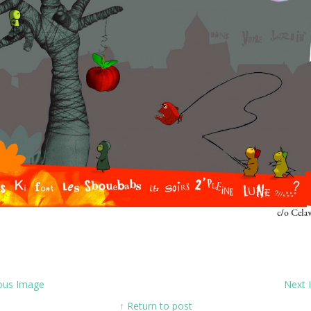
ous Image
Next
↑ Return to post