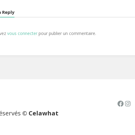
a Reply
evez
vous connecter
pour publier un commentaire.
Face
In
réservés
© Celawhat