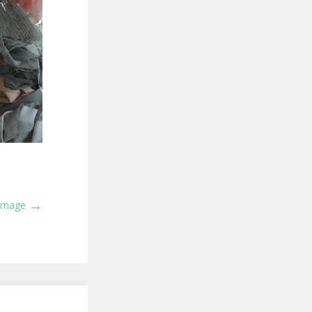
→
 Image