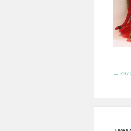
←
Previ
Leave 