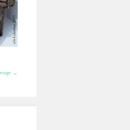
→
 Image