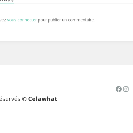
evez
vous connecter
pour publier un commentaire.
Face
In
réservés
© Celawhat