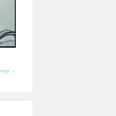
→
 Image