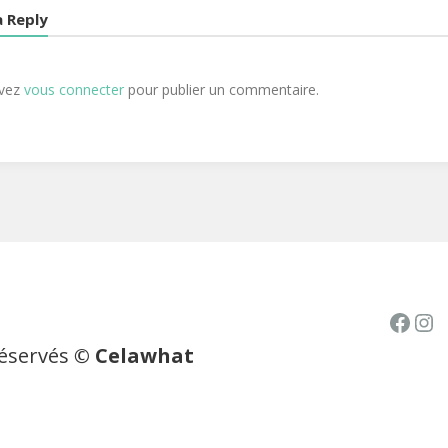
a Reply
evez
vous connecter
pour publier un commentaire.
Face
In
réservés
© Celawhat