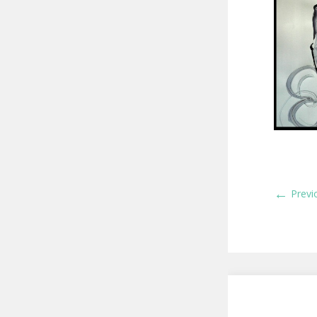
←
Previ