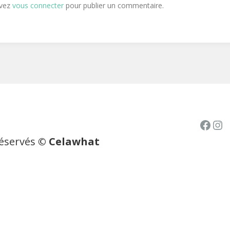
evez
vous connecter
pour publier un commentaire.
Face
In
réservés
© Celawhat