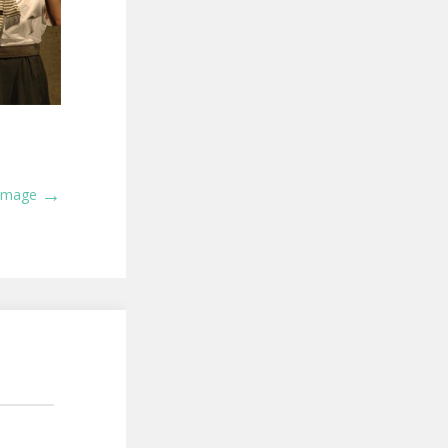
→
 Image