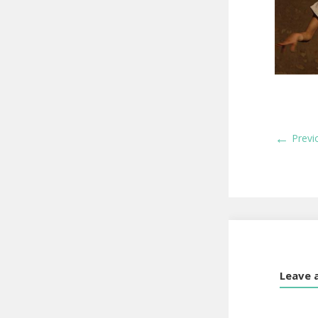
←
Previ
Leave 