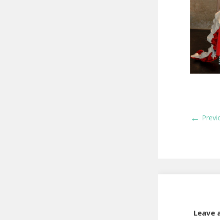
←
Previ
Leave 