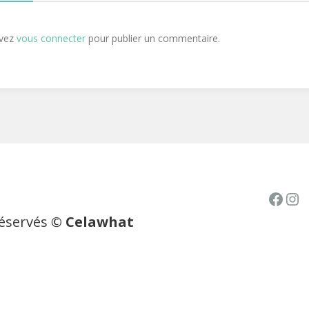
evez
vous connecter
pour publier un commentaire.
Face
In
réservés
© Celawhat