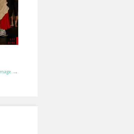
→
 Image